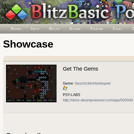
Home
Info
Hilfe
Szene
Forum
Chat
Showcase
Get The Gems
Genre:
Geschicklichkeitsspiel
PSY-LABS
http://store.steampowered.com/app/500940