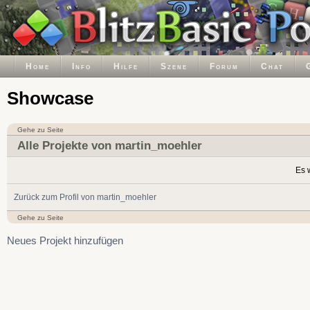
Home
Info
Hilfe
Szene
Forum
Chat
Showcase
Gehe zu Seite
Alle Projekte von martin_moehler
Es 
Zurück zum Profil von martin_moehler
Gehe zu Seite
Neues Projekt hinzufügen