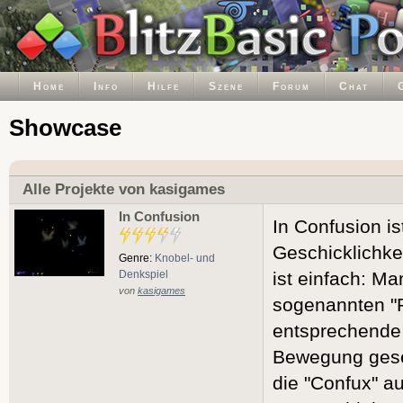
Home
Info
Hilfe
Szene
Forum
Chat
Showcase
Alle Projekte von kasigames
In Confusion
In Confusion is
Geschicklichkei
Genre:
Knobel- und
Denkspiel
ist einfach: Ma
von
kasigames
sogenannten "
entsprechende 
Bewegung gesetz
die "Confux" au