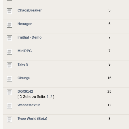
ChaosBreaker
5
Hexagon
6
Irnithal - Demo
7
MiniRPG
7
Take 5
9
Obungu
16
DGX9142
25
[
Gehe zu Seite:
1
,
2
]
Wassertextur
12
Twee World (Beta)
3