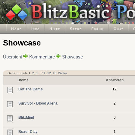
Home
Info
Hilfe
Szene
Forum
Chat
Showcase
Übersicht
Kommentare
Showcase
Gehe zu Seite
1
,
2
,
3
...
11
,
12
,
13
Weiter
Thema
Antworten
Get The Gems
12
Survivor - Blood Arena
2
BlitzMind
6
Boxer Clay
1