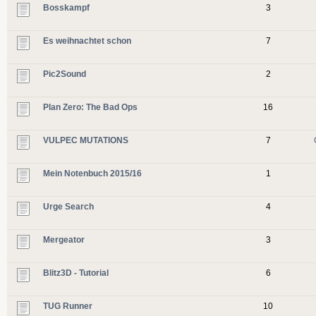
Bosskampf
3
Es weihnachtet schon
7
Pic2Sound
2
Plan Zero: The Bad Ops
16
VULPEC MUTATIONS
7
Mein Notenbuch 2015/16
1
Urge Search
4
Mergeator
3
Blitz3D - Tutorial
6
TUG Runner
10