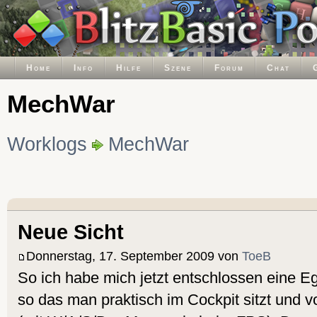
Home
Info
Hilfe
Szene
Forum
Chat
MechWar
Worklogs
MechWar
Neue Sicht
Donnerstag, 17. September 2009 von
ToeB
So ich habe mich jetzt entschlossen eine E
so das man praktisch im Cockpit sitzt und v