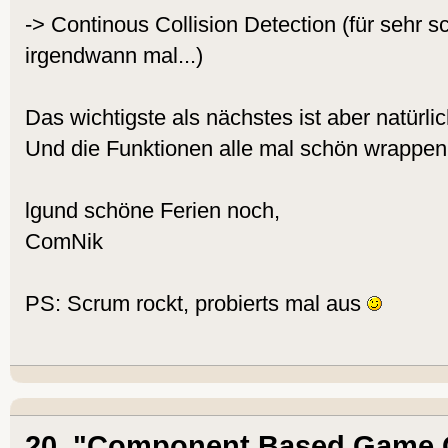
       body.shape.DrawBou
-> Continous Collision Detection (für sehr sc
die AABB
irgendwann mal...)
Flip
Das wichtigste als nächstes ist aber natürlic
Wend
Und die Funktionen alle mal schön wrappen.
End
lgund schöne Ferien noch,
ComNik
PS: Scrum rockt, probierts mal aus
20. "Component Based Game 