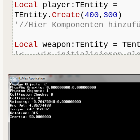
Local
 player:TEntity = 
TEntity.
Create
(
400
,
300
)
'//Hier Komponenten hinzuf
Local
 weapon:TEntity = TEn
'<-- wir initialisieren gle
lokalen Koordinaten
'//Hier Komponenten hinzuf
'//Jetzt kommts:
weapon.
SetOrigin
(player) 
'
globalen Koordinaten von "w
als wäre "player" der Ursp