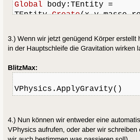
Global
 body:TEntity = 
TEntity.
Create
(x,y,masse,r
ist ja ein Entity(siehe le
body.AddComponent( TCPhysi
3.) Wenn wir jetzt genügend Körper erstellt
TBox.
Create
( 
50
,
50
 ) ) ) 
'
in der Hauptschleife die Gravitation wirken 
Komponent & Shape  'erstell
hinzufügen
BlitzMax:
VPhysics.ApplyGravity()
4.) Nun können wir entweder eine automati
VPhysics aufrufen, oder aber wir schreiben
wir auch bestimmen was passieren soll)