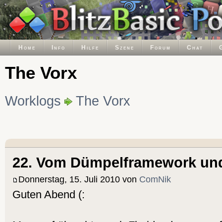
Home
Info
Hilfe
Szene
Forum
Chat
The Vorx
Worklogs
The Vorx
22. Vom Dümpelframework und
Donnerstag, 15. Juli 2010 von
ComNik
Guten Abend (: