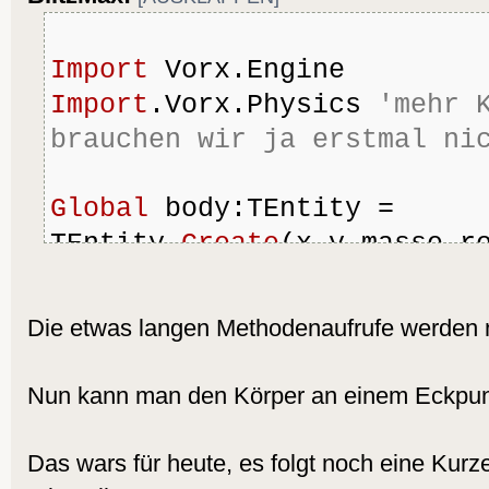
Import
 Vorx.Engine
Import
.Vorx.Physics 
'mehr K
brauchen wir ja erstmal ni
Global
 body:TEntity = 
TEntity.
Create
(x,y,masse,r
body.AddComponent( TCPhysi
TBox.
Create
( 
50
,
50
 ) ) )
Die etwas langen Methodenaufrufe werden 
Graphcsi(
800
,
600
,
0
,
60
)
Nun kann man den Körper an einem Eckpunk
While
Not
 (
KeyDown
(KEY_ESC
Das wars für heute, es folgt noch eine Kurz
AppTerminate
())