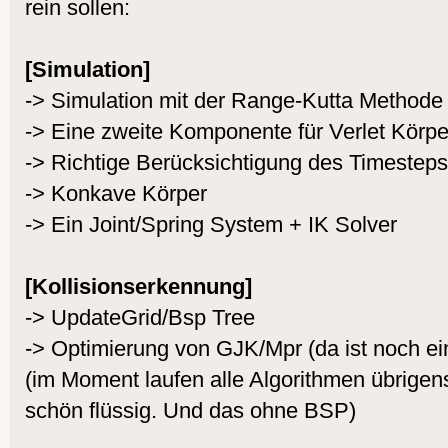
rein sollen:
Cls
[Simulation]
If
MouseDown
(
1
)
-> Simulation mit der Range-Kutta Methode
Local
 dist:Vect
-> Eine zweite Komponente für Verlet Körpe
ICreateVector(
MouseX
-> Richtige Berücksichtigung des Timesteps
MouseY
() - vex.pos.y) 
-> Konkave Körper
-> Ein Joint/Spring System + IK Solver
body.shape.vertex[
0
].Apply
[Kollisionserkennung]
End
If
-> UpdateGrid/Bsp Tree
-> Optimierung von GJK/Mpr (da ist noch e
       VPhysics.ApplyGrav
(im Moment laufen alle Algorithmen übrigen
       VPhysics.UpdateEul
schön flüssig. Und das ohne BSP)
       body.shape.Draw()