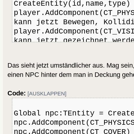
CreateEntity(id,name,type)
player.AddComponent(CT_PHY
kann jetzt Bewegen, Kollid
player.AddComponent(CT_VI
kann jetzt gezeichnet werd
player.AddComponent(CT_A
kann jetzt Aktionen ausfüh
Das sieht jetzt umständlicher aus. Mag sein, 
werden (z.B)
einen NPC hinter dem man in Deckung geh
Code:
[AUSKLAPPEN]
Global npc:TEntity = Creat
npc.AddComponent(CT_PHYSIC
npc.AddComponent(CT_COVER)