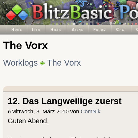
Home
Info
Hilfe
Szene
Forum
Chat
The Vorx
Worklogs
The Vorx
12. Das Langweilige zuerst
Mittwoch, 3. März 2010 von
ComNik
Guten Abend,