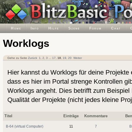
Home
Info
Hilfe
Szene
Forum
Chat
Worklogs
Gehe zu Seite
Zurück
1
,
2
,
3
...
17
,
18
,
19
,
20
Weiter
Hier kannst du Worklogs für deine Projekte e
dass es hier im Portal strenge Kontrollen gib
Worklogs angeht. Dies betrifft zum Beispie
Qualität der Projekte (nicht jedes kleine Pro
Titel
Einträge
Kommentare
Ben
B-64 (virtual Computer)
11
7
B