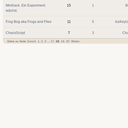
Minihack. Ein Experiment
15
1
B
wächst.
Frog Bog aka Frogs and Flies
11
5
IceKeyU
ChaosScript
7
3
Cha
Gehe zu Seite
Zurück
1
,
2
,
3
...
17
,
18
,
19
,
20
Weiter