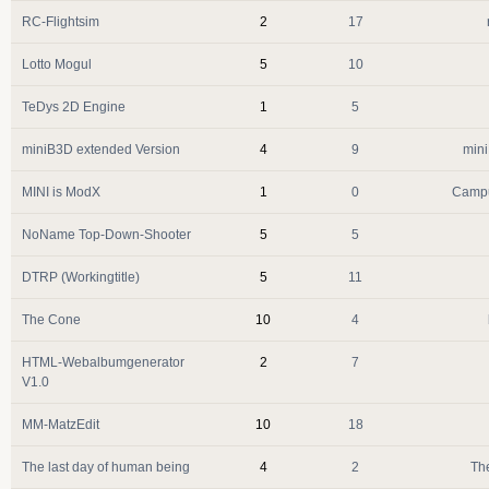
RC-Flightsim
2
17
Lotto Mogul
5
10
TeDys 2D Engine
1
5
miniB3D extended Version
4
9
min
MINI is ModX
1
0
Campu
NoName Top-Down-Shooter
5
5
DTRP (Workingtitle)
5
11
The Cone
10
4
HTML-Webalbumgenerator
2
7
V1.0
MM-MatzEdit
10
18
The last day of human being
4
2
Th