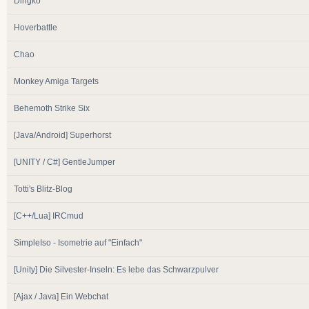
Dingko
Hoverbattle
Chao
Monkey Amiga Targets
Behemoth Strike Six
[Java/Android] Superhorst
[UNITY / C#] GentleJumper
Totti's Blitz-Blog
[C++/Lua] IRCmud
SimpleIso - Isometrie auf "Einfach"
[Unity] Die Silvester-Inseln: Es lebe das Schwarzpulver
[Ajax / Java] Ein Webchat