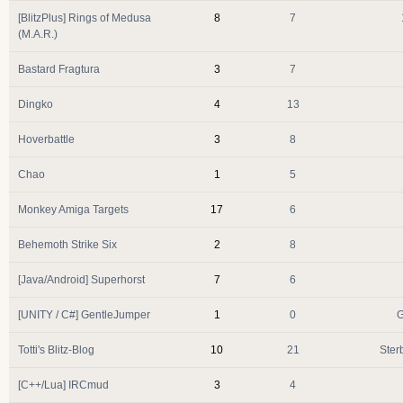
[BlitzPlus] Rings of Medusa
8
7
(M.A.R.)
Bastard Fragtura
3
7
Dingko
4
13
Hoverbattle
3
8
Chao
1
5
Monkey Amiga Targets
17
6
Behemoth Strike Six
2
8
[Java/Android] Superhorst
7
6
[UNITY / C#] GentleJumper
1
0
G
Totti's Blitz-Blog
10
21
Ster
[C++/Lua] IRCmud
3
4