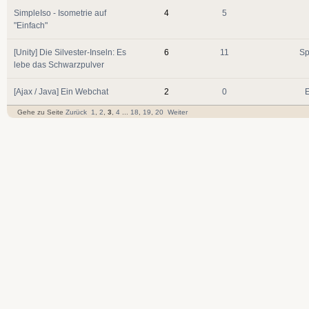
SimpleIso - Isometrie auf
4
5
"Einfach"
[Unity] Die Silvester-Inseln: Es
6
11
Sp
lebe das Schwarzpulver
[Ajax / Java] Ein Webchat
2
0
E
Gehe zu Seite
Zurück
1
,
2
,
3
,
4
...
18
,
19
,
20
Weiter