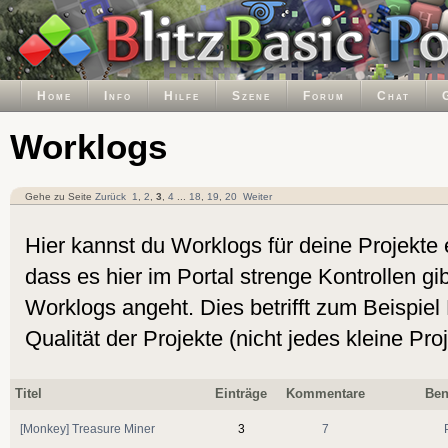
Home
Info
Hilfe
Szene
Forum
Chat
Worklogs
Gehe zu Seite
Zurück
1
,
2
,
3
,
4
...
18
,
19
,
20
Weiter
Hier kannst du Worklogs für deine Projekte e
dass es hier im Portal strenge Kontrollen gib
Worklogs angeht. Dies betrifft zum Beispie
Qualität der Projekte (nicht jedes kleine Pro
Titel
Einträge
Kommentare
Ben
[Monkey] Treasure Miner
3
7