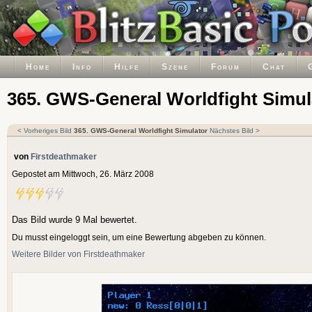
Home
Info
Hilfe
Szene
Forum
Chat
365. GWS-General Worldfight Simul
< Vorheriges Bild
365. GWS-General Worldfight Simulator
Nächstes Bild >
von
Firstdeathmaker
Gepostet am Mittwoch, 26. März 2008
Das Bild wurde 9 Mal bewertet.
Du musst eingeloggt sein, um eine Bewertung abgeben zu können.
Weitere Bilder von Firstdeathmaker