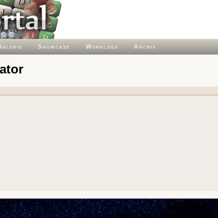
Galerie
Showcase
Worklogs
Archiv
ator