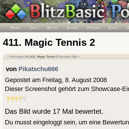
Home
Info
Hilfe
Szene
Forum
Chat
411. Magic Tennis 2
< Vorheriges Bild
411. Magic Tennis 2
Nächstes Bild >
von
Pikatschu666
Gepostet am Freitag, 8. August 2008
Dieser Screenshot gehört zum Showcase-Ei
Das Bild wurde 17 Mal bewertet.
Du musst eingeloggt sein, um eine Bewertu