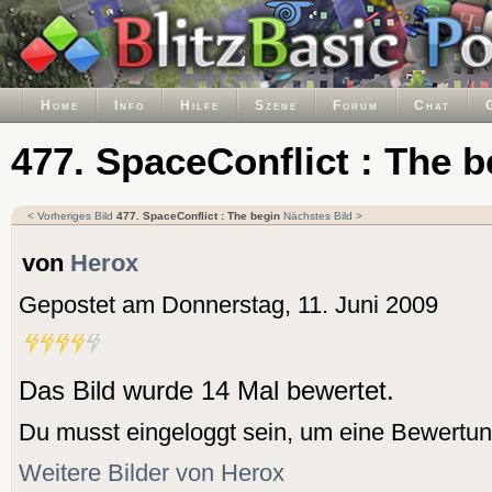
Home
Info
Hilfe
Szene
Forum
Chat
477. SpaceConflict : The b
< Vorheriges Bild
477. SpaceConflict : The begin
Nächstes Bild >
von
Herox
Gepostet am Donnerstag, 11. Juni 2009
Das Bild wurde 14 Mal bewertet.
Du musst eingeloggt sein, um eine Bewertu
Weitere Bilder von Herox