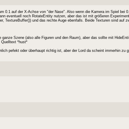
m 0.1 auf der X-Achse von "der Nase". Also wenn die Kamera im Spiel bei 0.0,
 kann eventuell noch RotateEntity nutzen, aber das ist mit größeren Experimen
er, TextureBuffer()) und das rechte Auge ebenfalls. Beide Texturen sind auf z
 ganze Szene (also alle Figuren und den Raum), aber das sollte mit HideEnt
 Quelltext *hust*
lich pefekt oder überhaupt richtig ist, aber der Lord da scheint immerhin zu gl