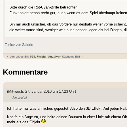
Bitte durch die Rot-Cyan-Brille betrachten!
Funktioniert schon recht gut, auch wenn es dem Spiel überhaupt keinen
Bin mir auch unsicher, ob das Vordere nur deshalb weiter vorne schein
die weiter vorne sind, weniger weit auseinander liegen als bei Dingen, di
Zurück zur Galerie
< Vorheriges Bild
525. Farbig - Anaglyph
Nächstes Bild >
Kommentare
(Mittwoch, 27. Januar 2010 um 17:23 Uhr)
Von
pirahni
Ich hatte mal was ähnliches gepostet. Also den 3D Effekt. Auf jeden Fall,
Kneife ein Auge zu, und halte deinen Daumen in einer Linie mit einem 
mehr als das Objekt