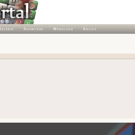
Galerie
Showcase
Worklogs
Archiv