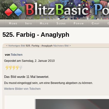
Home
Info
Hilfe
Szene
Forum
Chat
525. Farbig - Anaglyph
< Vorheriges Bild
525. Farbig - Anaglyph
Nächstes Bild >
von
Tobchen
Gepostet am Samstag, 2. Januar 2010
Das Bild wurde 11 Mal bewertet.
Du musst eingeloggt sein, um eine Bewertung abgeben zu können.
Weitere Bilder von Tobchen