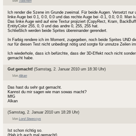
Von
Tobchen
Ich render die Szene im Grunde zweimal. Für beide Augen. Versetzt nur u
linke Auge bei 0.1, 0.0, 0.0 und das rechte Auge bei -0.1, 0.0, 0.0. Man
Das linke Auge wird auf eine Textur projiziert (CopyRect, Kram, BackBuff
EntityColor 255, 0, 0 und das andre 0, 255, 255 hat.
Schließlich werden beide Sprites übereinander gerendert.
In Farbig rendere ich im Moment, zugegeben, noch beide Sprites UND die
nur für diesen Test nicht unbedingt nötig und sorgte für unnutze Zeilen im
Ich wiederhole, dass ich befürchte, dass der 3D-Effekt noch nicht sondern
gemacht habe.
Gut gemacht!
(Samstag, 2. Januar 2010 um 18:30 Uhr)
Von
Alkan
Das hast du sehr gut gemacht.
Kannst du mir sagen wie man sowas macht?
MfG
Alkan
(Samstag, 2. Januar 2010 um 18:28 Uhr)
Von
Lord Stweccys
Ist schon richtig so.
(Hab ich auch mal gemacht)