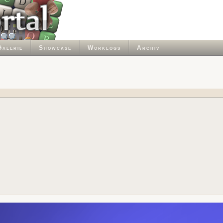
Galerie
Showcase
Worklogs
Archiv