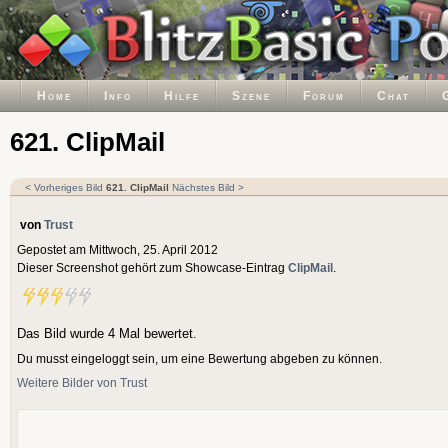
Home
Info
Hilfe
Szene
Forum
Chat
621. ClipMail
< Vorheriges Bild
621. ClipMail
Nächstes Bild >
von
Trust
Gepostet am Mittwoch, 25. April 2012
Dieser Screenshot gehört zum Showcase-Eintrag
ClipMail
.
Das Bild wurde 4 Mal bewertet.
Du musst eingeloggt sein, um eine Bewertung abgeben zu können.
Weitere Bilder von Trust