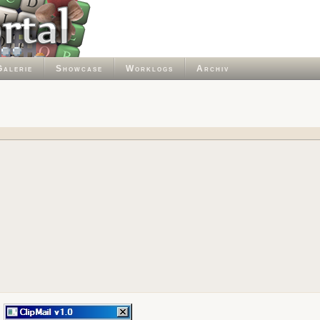
Galerie
Showcase
Worklogs
Archiv