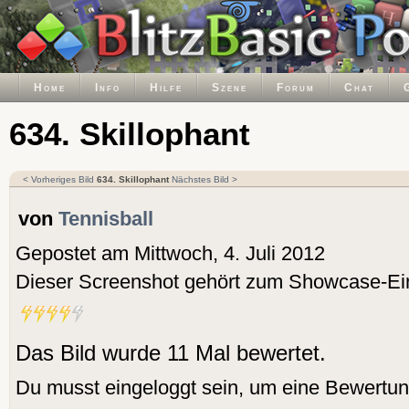
Home
Info
Hilfe
Szene
Forum
Chat
634. Skillophant
< Vorheriges Bild
634. Skillophant
Nächstes Bild >
von
Tennisball
Gepostet am Mittwoch, 4. Juli 2012
Dieser Screenshot gehört zum Showcase-Ei
Das Bild wurde 11 Mal bewertet.
Du musst eingeloggt sein, um eine Bewertu