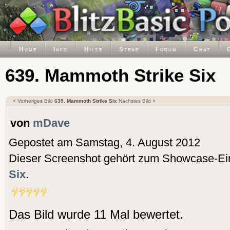
Home
Info
Hilfe
Szene
Forum
Chat
639. Mammoth Strike Six
< Vorheriges Bild
639. Mammoth Strike Six
Nächstes Bild >
von
mDave
Gepostet am Samstag, 4. August 2012
Dieser Screenshot gehört zum Showcase-Ei
Six
.
Das Bild wurde 11 Mal bewertet.