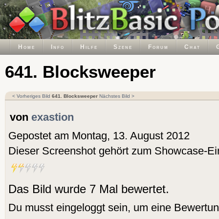
Home
Info
Hilfe
Szene
Forum
Chat
641. Blocksweeper
< Vorheriges Bild
641. Blocksweeper
Nächstes Bild >
von
exastion
Gepostet am Montag, 13. August 2012
Dieser Screenshot gehört zum Showcase-Ei
Das Bild wurde 7 Mal bewertet.
Du musst eingeloggt sein, um eine Bewertu