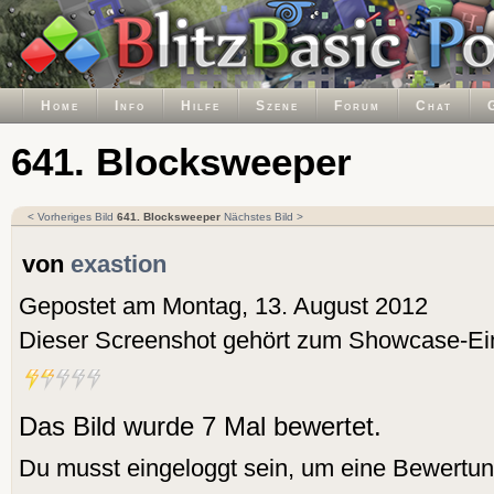
Home
Info
Hilfe
Szene
Forum
Chat
641. Blocksweeper
< Vorheriges Bild
641. Blocksweeper
Nächstes Bild >
von
exastion
Gepostet am Montag, 13. August 2012
Dieser Screenshot gehört zum Showcase-Ei
Das Bild wurde 7 Mal bewertet.
Du musst eingeloggt sein, um eine Bewertu