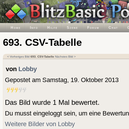
Home
Info
Hilfe
Szene
Forum
Chat
693. CSV-Tabelle
< Vorheriges Bild
693. CSV-Tabelle
Nächstes Bild >
von
Lobby
Gepostet am Samstag, 19. Oktober 2013
Das Bild wurde 1 Mal bewertet.
Du musst eingeloggt sein, um eine Bewertu
Weitere Bilder von Lobby