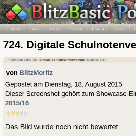
Home
Info
Hilfe
Szene
Forum
Chat
724. Digitale Schulnotenv
< Vorheriges Bild
724. Digitale Schulnotenverwaltung
Nächstes Bild >
von
BlitzMoritz
Gepostet am Dienstag, 18. August 2015
Dieser Screenshot gehört zum Showcase-Ei
2015/16
.
Das Bild wurde noch nicht bewertet