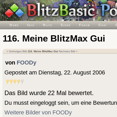
Home
Info
Hilfe
Szene
Forum
Chat
116. Meine BlitzMax Gui
< Vorheriges Bild
116. Meine BlitzMax Gui
Nächstes Bild >
von
FOODy
Gepostet am Dienstag, 22. August 2006
Das Bild wurde 22 Mal bewertet.
Du musst eingeloggt sein, um eine Bewertu
Weitere Bilder von FOODy