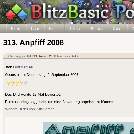
Home
Info
Hilfe
Szene
Forum
Chat
313. Anpfiff 2008
< Vorheriges Bild
313. Anpfiff 2008
Nächstes Bild >
von
BlitzGames
Gepostet am Donnerstag, 6. September 2007
Das Bild wurde 12 Mal bewertet.
Du musst eingeloggt sein, um eine Bewertung abgeben zu können.
Weitere Bilder von BlitzGames