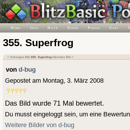
Home
Info
Hilfe
Szene
Forum
Chat
355. Superfrog
< Vorheriges Bild
355. Superfrog
Nächstes Bild >
von
d-bug
Gepostet am Montag, 3. März 2008
Das Bild wurde 71 Mal bewertet.
Du musst eingeloggt sein, um eine Bewertu
Weitere Bilder von d-bug