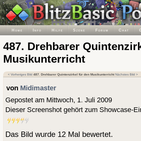
Home
Info
Hilfe
Szene
Forum
Chat
487. Drehbarer Quintenzirk
Musikunterricht
< Vorheriges Bild
487. Drehbarer Quintenzirkel für den Musikunterricht
Nächstes Bild >
von
Midimaster
Gepostet am Mittwoch, 1. Juli 2009
Dieser Screenshot gehört zum Showcase-Ei
Das Bild wurde 12 Mal bewertet.