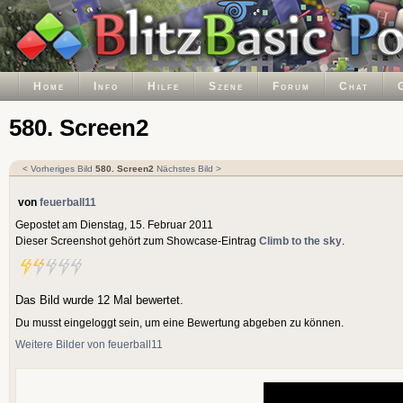
Home
Info
Hilfe
Szene
Forum
Chat
580. Screen2
< Vorheriges Bild
580. Screen2
Nächstes Bild >
von
feuerball11
Gepostet am Dienstag, 15. Februar 2011
Dieser Screenshot gehört zum Showcase-Eintrag
Climb to the sky
.
Das Bild wurde 12 Mal bewertet.
Du musst eingeloggt sein, um eine Bewertung abgeben zu können.
Weitere Bilder von feuerball11