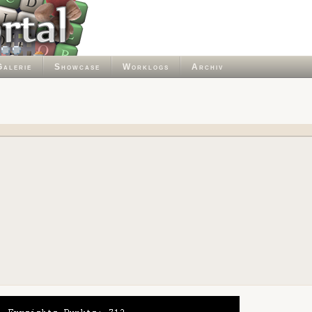
Galerie
Showcase
Worklogs
Archiv