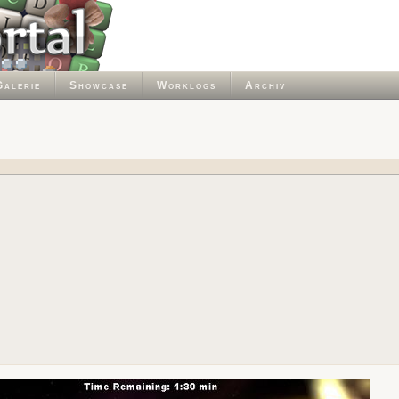
Galerie
Showcase
Worklogs
Archiv