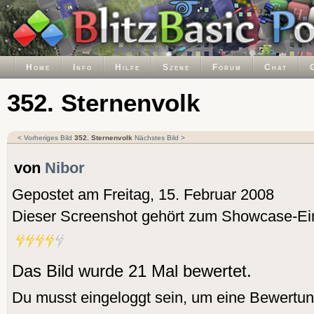
Home
Info
Hilfe
Szene
Forum
Chat
352. Sternenvolk
< Vorheriges Bild
352. Sternenvolk
Nächstes Bild >
von
Nibor
Gepostet am Freitag, 15. Februar 2008
Dieser Screenshot gehört zum Showcase-Ei
Das Bild wurde 21 Mal bewertet.
Du musst eingeloggt sein, um eine Bewertu