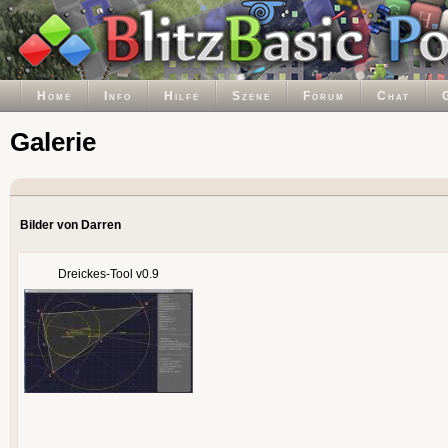
Home
Info
Hilfe
Szene
Forum
Chat
Galerie
Bilder von Darren
Dreickes-Tool v0.9