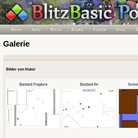
Home
Info
Hilfe
Szene
Forum
Chat
Galerie
Bilder von Hubsi
Bastard Fragtura
Bastard Air
Screen