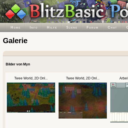
Home
Info
Hilfe
Szene
Forum
Chat
Galerie
Bilder von Myn
Twee World, 2D Onl...
Twee World, 2D Onl...
Arbei