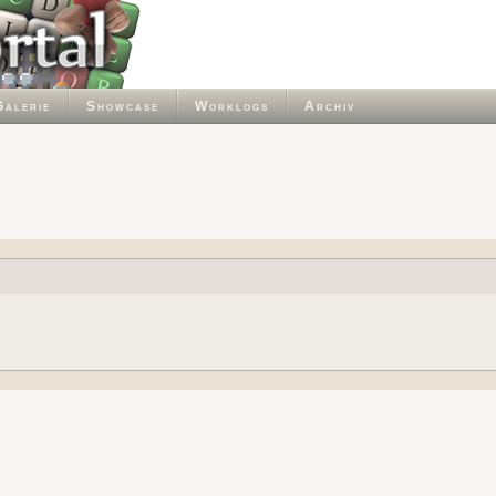
Galerie
Showcase
Worklogs
Archiv