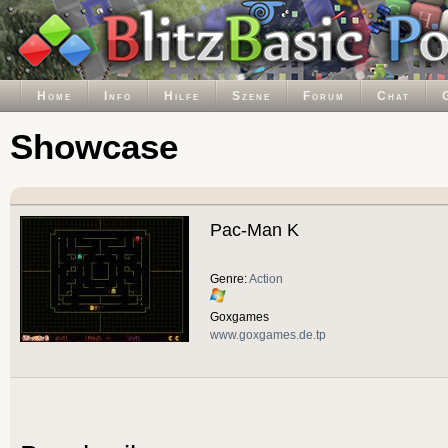
Home
Info
Hilfe
Szene
Forum
Chat
Showcase
Pac-Man K
Genre:
Action
Goxgames
www.goxgames.de.tp