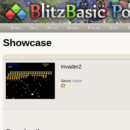
Home
Info
Hilfe
Szene
Forum
Chat
Showcase
InvaderZ
Genre:
Action