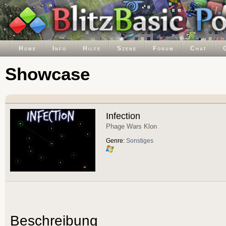
Home
Info
Hilfe
Szene
Forum
Chat
Showcase
Infection
Phage Wars Klon
Genre:
Sonstiges
Beschreibung