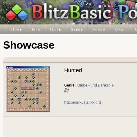
Home
Info
Hilfe
Szene
Forum
Chat
Showcase
Hunted
Genre:
Knobel- und Denkspiel
http://markus.art-fx.org