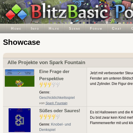
Home
Info
Hilfe
Szene
Forum
Chat
Showcase
Alle Projekte von Spark Fountain
Eine Frage der
Jetzt mit verbesserter St
Perspektive
Fenster am unteren Bildsc
und Zylinder. Die Figur dre
Genre:
Geschicklichkeitsspiel
von
Spark Fountain
Süßes oder Saures!
Es ist Halloween und die K
Du bist zwar kein Kind me
Flammenwerfer mit und klin
Genre:
Knobel- und
Denkspiel