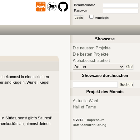
Benutzername
Passwort
Login
Autologin
Showcase
Die neusten Projekte
Die besten Projekte
Alphabetisch sortiert
Showcase durchsuchen
 Du bekommst in einem kleinen
er sind Kugeln, Würfel, Kegel
Projekt des Monats
Aktuelle Wahl
Hall of Fame
'n Süßes, sonst gibt's Saures!"
© 2013 –
Impressum
ichenkostüm an, nimmst deinen
Datenschutzerklärung