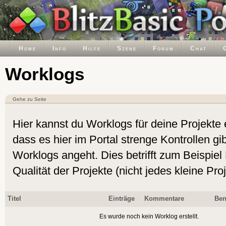
Home
Info
Hilfe
Szene
Forum
Chat
Worklogs
Gehe zu Seite
Hier kannst du Worklogs für deine Projekte e
dass es hier im Portal strenge Kontrollen gib
Worklogs angeht. Dies betrifft zum Beispie
Qualität der Projekte (nicht jedes kleine Pro
Titel
Einträge
Kommentare
Ben
Es wurde noch kein Worklog erstellt.