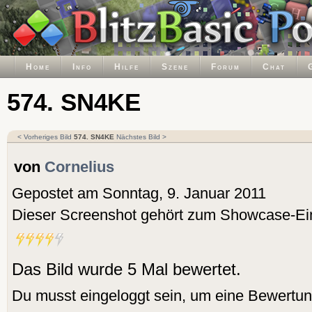
Home
Info
Hilfe
Szene
Forum
Chat
574. SN4KE
< Vorheriges Bild
574. SN4KE
Nächstes Bild >
von
Cornelius
Gepostet am Sonntag, 9. Januar 2011
Dieser Screenshot gehört zum Showcase-Ei
Das Bild wurde 5 Mal bewertet.
Du musst eingeloggt sein, um eine Bewertu