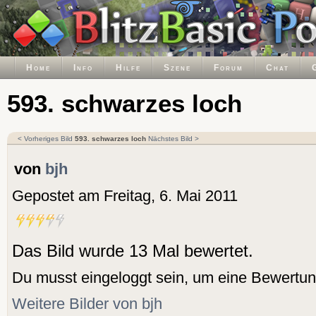
Home
Info
Hilfe
Szene
Forum
Chat
593. schwarzes loch
< Vorheriges Bild
593. schwarzes loch
Nächstes Bild >
von
bjh
Gepostet am Freitag, 6. Mai 2011
Das Bild wurde 13 Mal bewertet.
Du musst eingeloggt sein, um eine Bewertu
Weitere Bilder von bjh