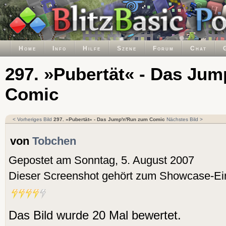
Home
Info
Hilfe
Szene
Forum
Chat
297. »Pubertät« - Das Ju
Comic
< Vorheriges Bild
297. »Pubertät« - Das Jump'n'Run zum Comic
Nächstes Bild >
von
Tobchen
Gepostet am Sonntag, 5. August 2007
Dieser Screenshot gehört zum Showcase-Ei
Das Bild wurde 20 Mal bewertet.