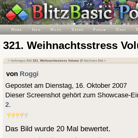
Home
Info
Hilfe
Szene
Forum
Chat
321. Weihnachtsstress Vo
< Vorheriges Bild
321. Weihnachtsstress Volume 2!
Nächstes Bild >
von
Roggi
Gepostet am Dienstag, 16. Oktober 2007
Dieser Screenshot gehört zum Showcase-Ei
2
.
Das Bild wurde 20 Mal bewertet.