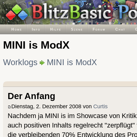
Home
Info
Hilfe
Szene
Forum
Chat
MINI is ModX
Worklogs
MINI is ModX
Der Anfang
Dienstag, 2. Dezember 2008 von
Curtis
Nachdem ja MINI is im Showcase von Kritik
auch positiven Inhalts regelrecht "zerpflügt
die verbleibenden 70% Entwicklung des Pr