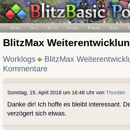
Home
Info
Hilfe
Szene
Forum
Chat
BlitzMax Weiterentwicklu
Worklogs
BlitzMax Weiterentwickl
Kommentare
Sonntag, 15. April 2018 um 16:48 Uhr von
Thunder
Danke dir! Ich hoffe es bleibt interessant. D
verzögert sich etwas.