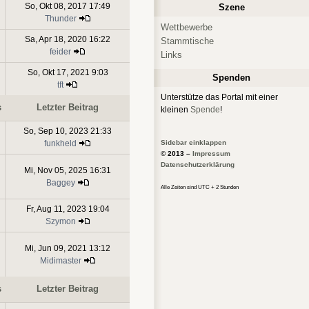
So, Okt 08, 2017 17:49
Szene
Thunder
Wettbewerbe
Sa, Apr 18, 2020 16:22
Stammtische
feider
Links
So, Okt 17, 2021 9:03
Spenden
tft
Unterstütze das Portal mit einer
s
Letzter Beitrag
kleinen
Spende
!
So, Sep 10, 2023 21:33
Sidebar einklappen
funkheld
© 2013 –
Impressum
Datenschutzerklärung
Mi, Nov 05, 2025 16:31
Baggey
Alle Zeiten sind UTC + 2 Stunden
Fr, Aug 11, 2023 19:04
Szymon
Mi, Jun 09, 2021 13:12
Midimaster
s
Letzter Beitrag