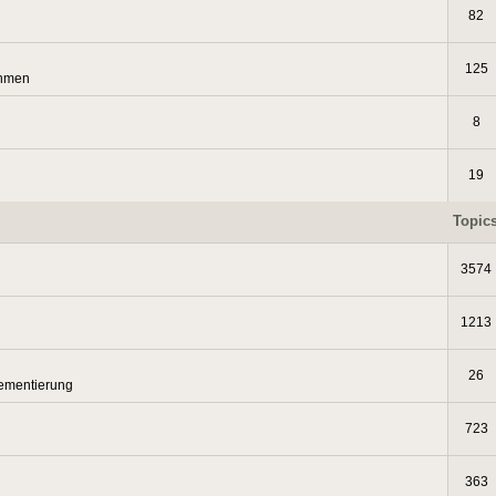
82
125
thmen
8
19
Topic
3574
1213
26
lementierung
723
363