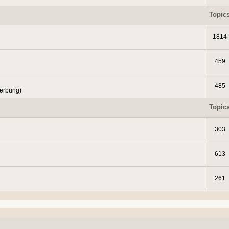
Topic
1814
459
485
Werbung)
Topic
303
613
261