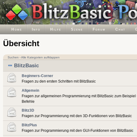
Home
Info
Hilfe
Szene
Forum
Chat
Übersicht
Suchen
-
Alle Kategorien aufklappen
BlitzBasic
Beginners-Corner
Fragen zu den ersten Schritten mit BlitzBasic
Allgemein
Fragen zur allgemeinen Programmierung mit BlitzBasic zum Beispiel
Befehle
Blitz3D
Fragen zur Programmierung mit den 3D-Funktionen von BlitzBasic
BlitzPlus
Fragen zur Programmierung mit den GUI-Funktionen von BlitzBasic