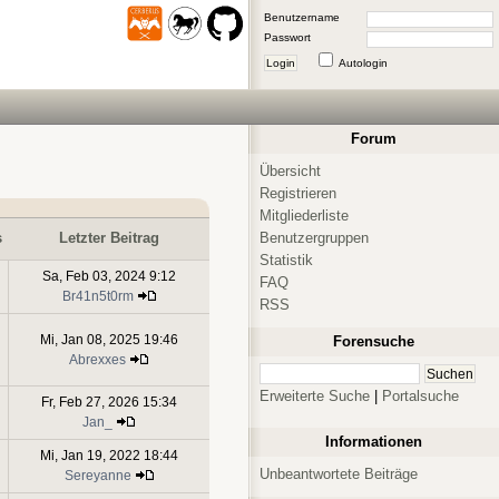
Benutzername
Passwort
Login
Autologin
Forum
Übersicht
Registrieren
Mitgliederliste
Benutzergruppen
s
Letzter Beitrag
Statistik
Sa, Feb 03, 2024 9:12
FAQ
Br41n5t0rm
RSS
Mi, Jan 08, 2025 19:46
Forensuche
Abrexxes
Erweiterte Suche
|
Portalsuche
Fr, Feb 27, 2026 15:34
Jan_
Informationen
Mi, Jan 19, 2022 18:44
Unbeantwortete Beiträge
Sereyanne