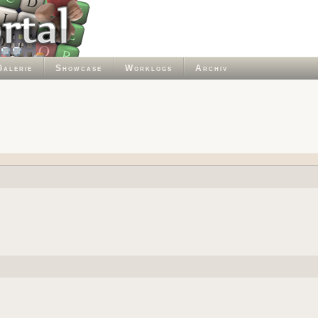
Galerie
Showcase
Worklogs
Archiv