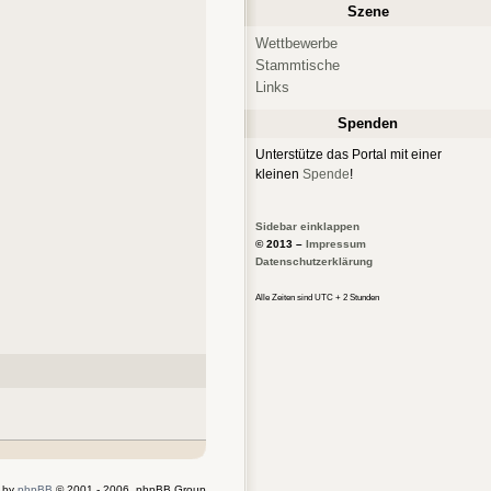
Szene
Wettbewerbe
Stammtische
Links
Spenden
Unterstütze das Portal mit einer
kleinen
Spende
!
Sidebar einklappen
© 2013 –
Impressum
Datenschutzerklärung
Alle Zeiten sind UTC + 2 Stunden
 by
phpBB
© 2001 - 2006, phpBB Group