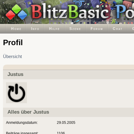
Home
Info
Hilfe
Szene
Forum
Chat
Profil
Übersicht
Justus
Alles über Justus
Anmeldungsdatum:
29.05.2005
Beiträge insgesamt:
1106