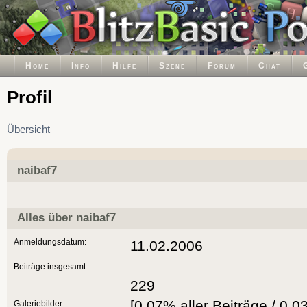
Home
Info
Hilfe
Szene
Forum
Chat
Profil
Übersicht
naibaf7
Alles über naibaf7
Anmeldungsdatum:
11.02.2006
Beiträge insgesamt:
229
[0.07% aller Beiträge / 0.0
Galeriebilder: