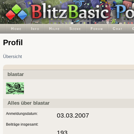
Home
Info
Hilfe
Szene
Forum
Chat
Profil
Übersicht
blastar
Alles über blastar
Anmeldungsdatum:
03.03.2007
Beiträge insgesamt:
193