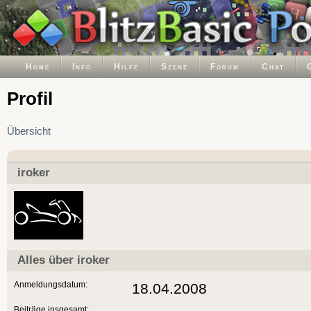
Home
Info
Hilfe
Szene
Forum
Chat
Profil
Übersicht
iroker
Alles über iroker
Anmeldungsdatum:
18.04.2008
Beiträge insgesamt: